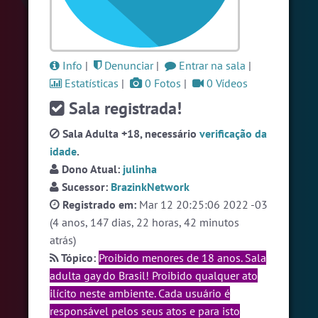
#Evangelicos
7 pessoas
#Novanativa
6 pessoas
#Brazink
6 pessoas
Info
|
Denunciar
|
Entrar na sala
|
Estatísticas
|
0 Fotos
|
0 Vídeos
Ver todas as salas
Sala registrada!
Sala Adulta +18, necessário
verificação da
🎁 Promoção
🛍 Crie seu Chat e Rádio 📻
idade
.
com Site e Chat Bot 🤖 de Pedidos
.
Dono Atual:
julinha
Sucessor:
BrazinkNetwork
Registrado em:
Mar 12 20:25:06 2022 -03
(4 anos, 147 dias, 22 horas, 42 minutos
atrás)
Tópico:
Proibido menores de 18 anos. Sala
adulta gay do Brasil! Proibido qualquer ato
English
Português
Español
© 2018 Brazink
ilícito neste ambiente. Cada usuário é
responsável pelos seus atos e para isto