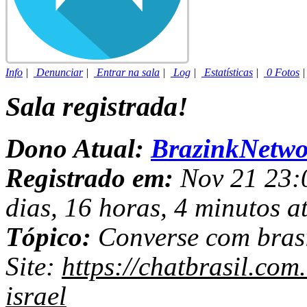
Info
|
Denunciar
|
Entrar na sala
|
Log
|
Estatísticas
|
0 Fotos
Sala registrada!
Dono Atual:
BrazinkNetwo
Registrado em:
Nov 21 23:0
dias, 16 horas, 4 minutos a
Tópico:
Converse com brasi
Site:
https://chatbrasil.com
israel