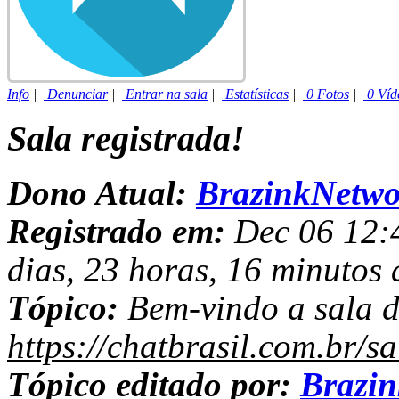
Info
|
Denunciar
|
Entrar na sala
|
Estatísticas
|
0 Fotos
|
0 Víd
Sala registrada!
Dono Atual:
BrazinkNetwo
Registrado em:
Dec 06 12:4
dias, 23 horas, 16 minutos 
Tópico:
Bem-vindo a sala 
https://chatbrasil.com.br/
Tópico editado por:
Brazi