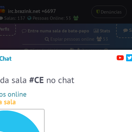
irc.brazink.net +6697
Denúncias
Salas:
137
Pessoas
Online:
53
erfis
Sa
Entre numa sala de bate-papo
Stats
Espiar pessoas online
53
#EstadosUnidos
2
pessoas
#Amizade
13
pessoas
#Evangelicos
13 pessoas
 da sala
#CE
no chat
#ParaisoTropical
12 pessoas
os online
#SalaDaSininha
11 pessoas
a sala
#Brasil
11 pessoas
#Portugal
10 pessoas
#LoveHits
9 pessoas