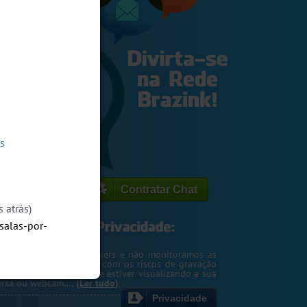
s
Contratar Chat
 atrás)
/salas-por-
egemos o seu IP de hackers e não monitoramos as
m. Entretanto, cuidado com os riscos de gravação
ntscreen pela pessoa que estiver visualizando a sua
rsa ou webcam....
(Ler tudo)
Privacidade