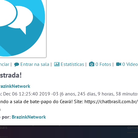
moro
as a
#Zoom
8 pessoas
#Denuncias
7 pessoas
og
#Brazink
6 pessoas
Ver todas as salas
Este
one,
ação
ciar
|
Entrar na sala
|
Estatísticas
|
0 Fotos
|
0 Vídeo
🎁 Promoção
🛍 Crie seu Chat e Rádio 📻
ate-
com Site e Chat Bot 🤖 de Pedidos
.
strada!
o as
r em
rmos
razinkNetwork
liza
:
Dec 06 12:25:40 2019 -03 (6 anos, 245 dias, 9 horas, 38 minutos
papo
ndo a sala de bate-papo do Ceará! Site:
https://chatbrasil.com.br
 que
alas
a
s ou
Prot
o por:
BrazinkNetwork
endo
webca
e pri
English
Português
Español
© 2018 Brazink
oais
conve