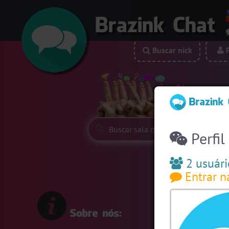
Buscar nick
P
Siga-nos:
Perfil
2 usuári
Entrar n