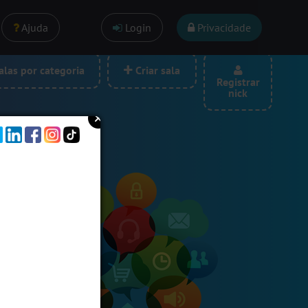
Ajuda
Login
Privacidade
las por categoria
Criar sala
Registrar
nick