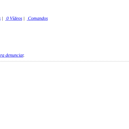
s
|
0 Vídeos
|
Comandos
ara denunciar
.