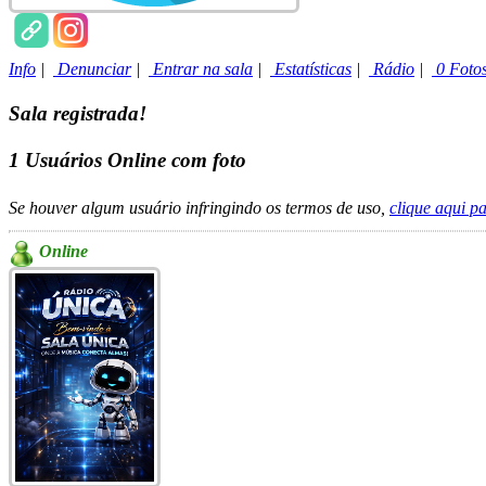
Info
|
Denunciar
|
Entrar na sala
|
Estatísticas
|
Rádio
|
0 Foto
Sala registrada!
1
Usuários Online com foto
Se houver algum usuário infringindo os termos de uso,
clique aqui p
Online