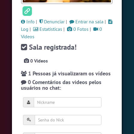
#Novanativa
4 pessoas
#Unica
4 pessoas
Info
|
Denunciar
|
Entrar na sala
|
#LoveHits
3 pessoas
Log
|
Estatísticas
|
0 Fotos
|
0
Vídeos
Ver todas as salas
Sala registrada!
0 Vídeos
🎁 Promoção
🛍 Crie seu Chat e Rádio 📻
com Site e Chat Bot 🤖 de Pedidos
.
1 Pessoas já visualizaram os vídeos
0 Comentários das videos pelos
usuários no chat:
English
Português
Español
© 2018 Brazink