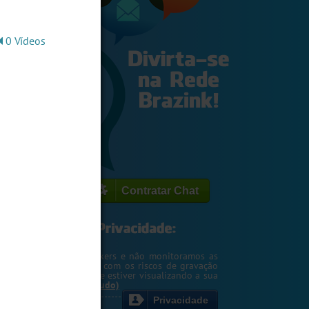
0 Vídeos
Contratar Chat
egemos o seu IP de hackers e não monitoramos as
m. Entretanto, cuidado com os riscos de gravação
ntscreen pela pessoa que estiver visualizando a sua
rsa ou webcam....
(Ler tudo)
Privacidade