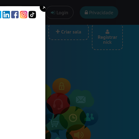
Ajuda
Login
Privacidade
las por categoria
Criar sala
Registrar
nick