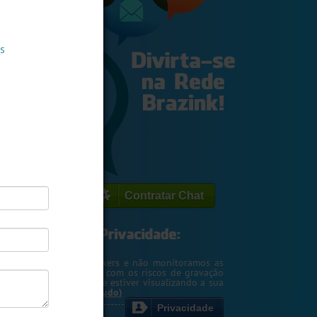
s
Contratar Chat
egemos o seu IP de hackers e não monitoramos as
m. Entretanto, cuidado com os riscos de gravação
ntscreen pela pessoa que estiver visualizando a sua
rsa ou webcam....
(Ler tudo)
Privacidade