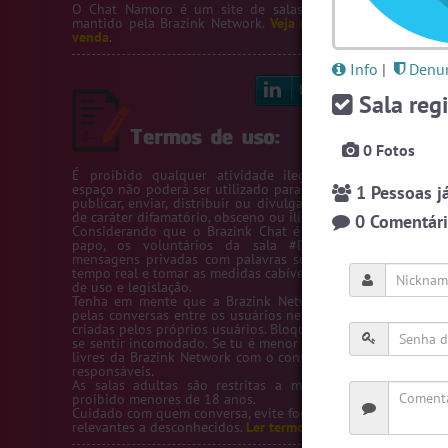
O Chat Namoro é um site de salas de bate-papo de na
mantido pela
Brazink Network
.
Veja nossos servidores
e
sal
venda
.
Info
|
Denun
Linkedin
Bl
Sala regi
0 Fotos
É proibido qualquer atividade ilegal na Rede Brazink. 
espaço não poderá ser utilizado para passar número de telef
1 Pessoas já
publicar, enviar, distribuir ou divulgar conteúdos ou inform
de caráter difamatório, obsceno ou ilícito.
0 Comentário
Considerando que o Brazink Chat é um site de salas de b
papo, os voluntários da sala #Denuncias têm acess
mensagens privadas com palavras suspeitas para averigua
tempo real e tomar as medidas cabíveis de acordo com os te
de uso e legislação.
Tenha em mente que a Brazink Network não se responsabi
pelas conversas entre os usuários nem pelas salas de bate-
criadas pelos próprios usuários. Bloqueie um usuário sempre
se sentir incomodado. Se tu é menor de idade, só utilize as s
livres da Brazink Network com o consentimento de seus pai
responsáveis.
As salas adultas são restritas a maiores de 18 anos, s
proibido menores de 18 anos.
Cuidado com quem conversa, evite fornecer informações pess
relevantes a desconhecidos.
Ler termos de uso completo.