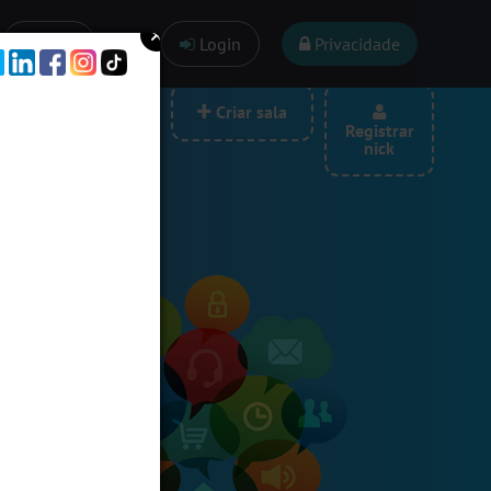
Ajuda
Login
Privacidade
las por categoria
Criar sala
Registrar
nick