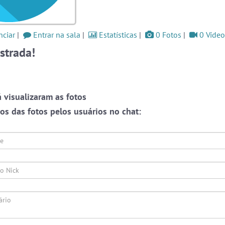
moro
as a
#Denuncias
6 pessoas
#Brazink
5 pessoas
ciar
|
Entrar na sala
|
Estatísticas
|
0 Fotos
|
0 Vídeo
og
strada!
#RadioModao
4 pessoas
Ver todas as salas
Este
one,
 visualizaram as fotos
ação
s das fotos pelos usuários no chat:
🎁 Promoção
🛍 Crie seu Chat e Rádio 📻
ate-
com Site e Chat Bot 🤖 de Pedidos
.
o as
r em
rmos
liza
papo
 que
alas
s ou
Prot
endo
webca
e pri
English
Português
Español
© 2018 Brazink
oais
conve