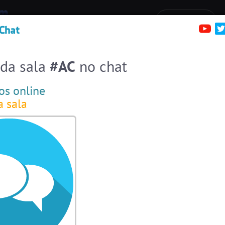
irc.brazink.net +6697
Denúncias
Salas:
136
Pessoas
Online:
41
erfis
Sa
Entre numa sala de bate-papo
Stats
 da sala
#AC
no chat
Espiar pessoas online
41
#EstadosUnidos
2
pessoas
os online
a sala
#Amizade
7
pessoas
#Portugal
11 pessoas
#ParaisoTropical
8 pessoas
#Brasil
7 pessoas
#LoveHits
7 pessoas
#Novanativa
6 pessoas
#Zoom
6 pessoas